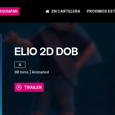
EN CARTELERA
PRÓXIMOS ES
ISQUIAPAN
ELIO 2D DOB
A
98
mins
|
Animated
TRAILER