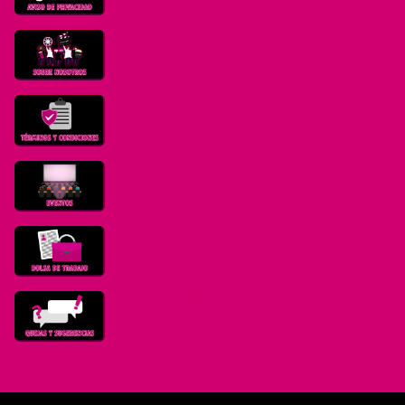
Nosotros
T y C
Eventos
Bolsa de trabajo
Quejas y sugerencias