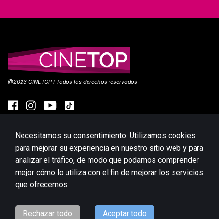
@2023 CINETOP I Todos los derechos reservados
Necesitamos su consentimiento. Utilizamos cookies
EN CARTELERA
PRÓXIMOS ESTRENOS
para mejorar su experiencia en nuestro sitio web y para
PROMOCIONES
UBICACIONES
analizar el tráfico, de modo que podamos comprender
mejor cómo lo utiliza con el fin de mejorar los servicios
TOPOINTS
que ofrecemos.
Website platform (C)
Flicks
Limited
2026
Rechazar todo
Aceptar todo