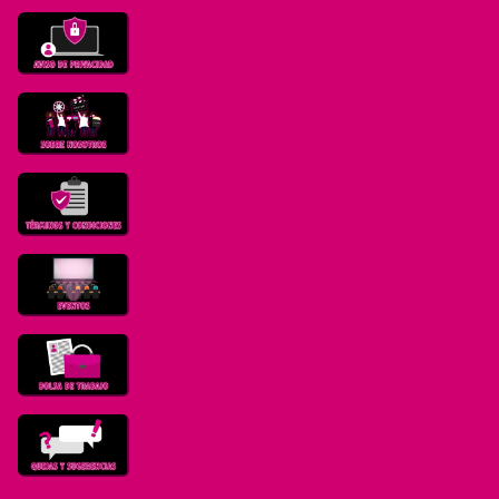
Privacidad
Nosotros
T y C
Eventos
Bolsa de trabajo
Quejas y sugerencias