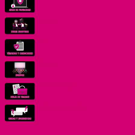
Nosotros
T y C
Eventos
Bolsa de trabajo
Quejas y sugerencias