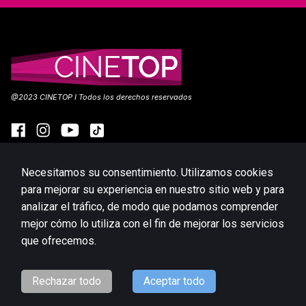
@2023 CINETOP I Todos los derechos reservados
Necesitamos su consentimiento. Utilizamos cookies
EN CARTELERA
PRÓXIMOS ESTRENOS
para mejorar su experiencia en nuestro sitio web y para
PROMOCIONES
UBICACIONES
analizar el tráfico, de modo que podamos comprender
mejor cómo lo utiliza con el fin de mejorar los servicios
TOPOINTS
que ofrecemos.
Website platform (C)
Flicks
Limited
2026
Rechazar todo
Aceptar todo